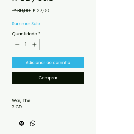
Preço
Preço
 £ 30,00 
£ 27,00
normal
promocional
Summer Sale
Quantidade
*
Adicionar ao carrinho
Comprar
War, The
2 CD
Label : Sabotage Records
Catalogue : #SAB 051-052
Disc Length : 64:31 / 63:14
Source : Audience Recording