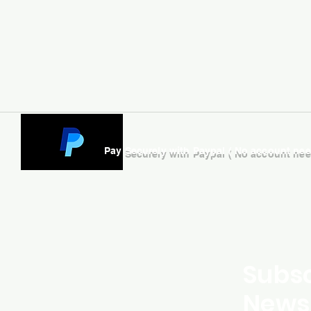
Pay Securely with Paypal ( No account ne
Subsc
Newsl