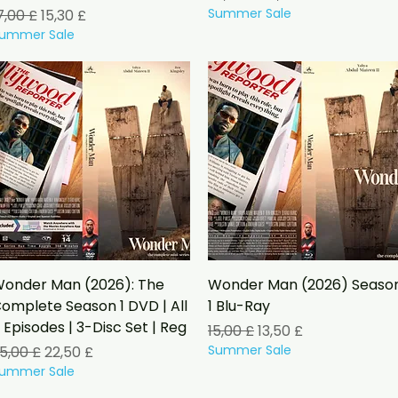
rezzo regolare
Prezzo scontato
Summer Sale
7,00 £
15,30 £
ummer Sale
Vista rapida
Vista rapida
onder Man (2026): The
Wonder Man (2026) Seaso
omplete Season 1 DVD | All
1 Blu-Ray
 Episodes | 3-Disc Set | Reg
Prezzo regolare
Prezzo scontato
15,00 £
13,50 £
rezzo regolare
Prezzo scontato
Summer Sale
5,00 £
22,50 £
ummer Sale