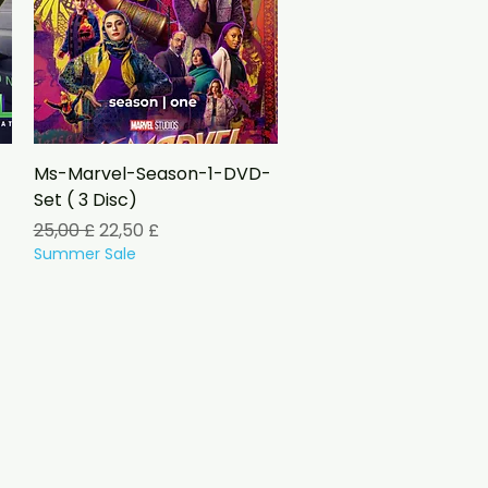
Vista rapida
Ms-Marvel-Season-1-DVD-
Set ( 3 Disc)
Prezzo regolare
Prezzo scontato
25,00 £
22,50 £
Summer Sale