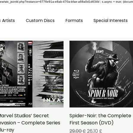
om/review/wix_jsonld.php?instance=6776e91a-e8ab-470a-bfae-a68a0d1d634b'; s.async = true; (docu
 Artists
Custom Discs
Formats
Special Interests
Vista rapida
Vista rapida
arvel Studios’ Secret
Spider-Noir: the Complete
nvasion – Complete Series
First Season (DVD)
lu-ray
Prezzo regolare
Prezzo scontato
29,00 £
26,10 £