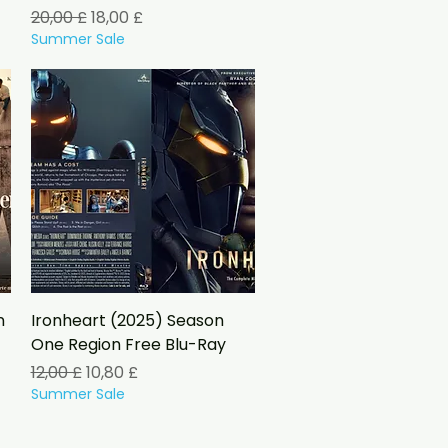
Prezzo regolare
Prezzo scontato
20,00 £
18,00 £
Summer Sale
Vista rapida
n
Ironheart (2025) Season
One Region Free Blu-Ray
Prezzo regolare
Prezzo scontato
12,00 £
10,80 £
Summer Sale