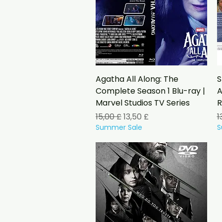
Vista rapida
Agatha All Along: The
S
Complete Season 1 Blu-ray |
A
Marvel Studios TV Series
R
Prezzo regolare
Prezzo scontato
P
15,00 £
13,50 £
1
Summer Sale
S