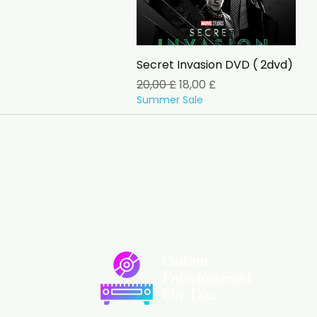
Vista rapida
Secret Invasion DVD ( 2dvd)
Prezzo regolare
Prezzo scontato
20,00 £
18,00 £
Summer Sale
Custom
Entertainment
On Disc