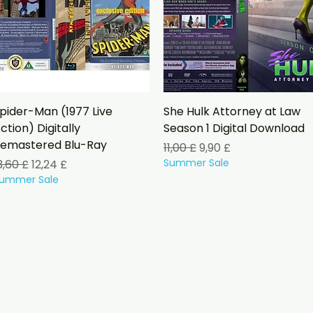
Vista rapida
Vista rapida
pider-Man (1977 Live
She Hulk Attorney at Law
ction) Digitally
Season 1 Digital Download
emastered Blu-Ray
Prezzo regolare
Prezzo scontato
11,00 £
9,90 £
rezzo regolare
Prezzo scontato
Summer Sale
3,60 £
12,24 £
ummer Sale