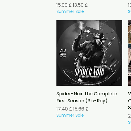
Prezzo regolare
Prezzo scontato
P
15,00 £
13,50 £
1
Summer Sale
S
Vista rapida
Spider-Noir: the Complete
W
First Season (Blu-Ray)
C
8
Prezzo regolare
Prezzo scontato
17,40 £
15,66 £
Summer Sale
P
2
S