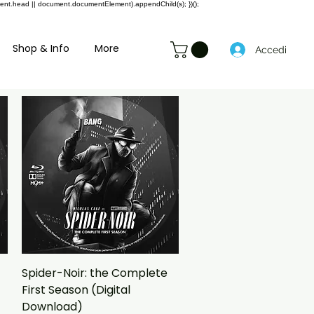
ment.head || document.documentElement).appendChild(s); })();
Shop & Info
More
Accedi
Vista rapida
Spider-Noir: the Complete
First Season (Digital
Download)