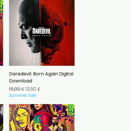
Vista rapida
Daredevil: Born Again Digital
Download
Prezzo regolare
Prezzo scontato
15,00 £
13,50 £
Summer Sale