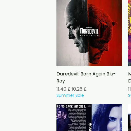
Vista rapida
Daredevil: Born Again Blu-
M
Ray
D
Prezzo regolare
Prezzo scontato
P
11,40 £
10,26 £
1
Summer Sale
S